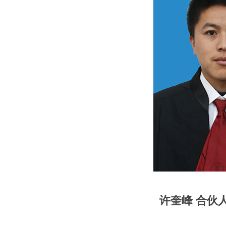
许奎峰 合伙