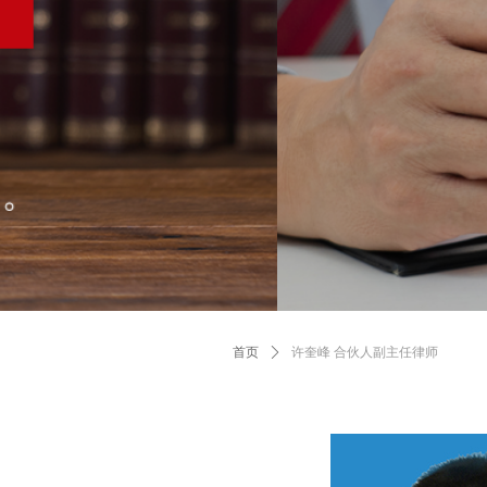
首页
ꄲ
许奎峰 合伙人副主任律师