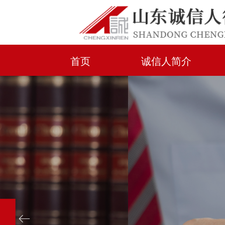
首页
诚信人简介
ꂃ